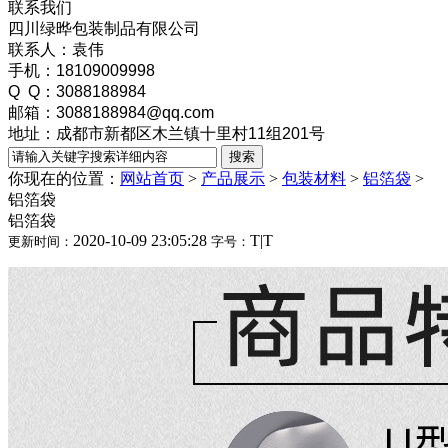
联系我们
四川绿晔包装制品有限公司
联系人：袁伟
手机：18109009998
Q Q：3088188984
邮箱：3088188984@qq.com
地址：成都市新都区木兰镇十里村11组201号
你现在的位置：
网站首页
>
产品展示
>
包装材料
>
铝箔袋
>
铝箔袋
铝箔袋
2020-10-09 23:05:28
T
|
T
更新时间：
字号：