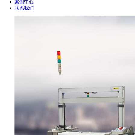
案例中心
联系我们