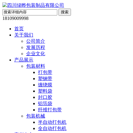
18109009998
首页
关于我们
公司简介
发展历程
企业文化
产品展示
包装材料
打包带
塑钢带
缠绕膜
塑料袋
封口胶
铝箔袋
纤维打包带
包装机械
半自动打包机
全自动打包机