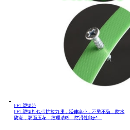
PET塑钢带
PET塑钢打包带抗拉力强，延伸率小，不劈不裂，防水
防潮，双面压花，纹理清晰，防滑性能好。